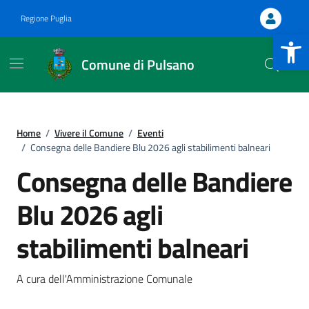
Vai ai contenuti
Vai al footer
Regione Puglia
Apri la b
Comune di Pulsano
Home
/
Vivere il Comune
/
Eventi
/
Consegna delle Bandiere Blu 2026 agli stabilimenti balneari
Consegna delle Bandiere
Blu 2026 agli
.
stabilimenti balneari
.
A cura dell'Amministrazione Comunale