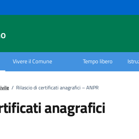
no
Vivere il Comune
Tempo libero
Istr
ivile
/
Rilascio di certificati anagrafici – ANPR
rtificati anagrafici