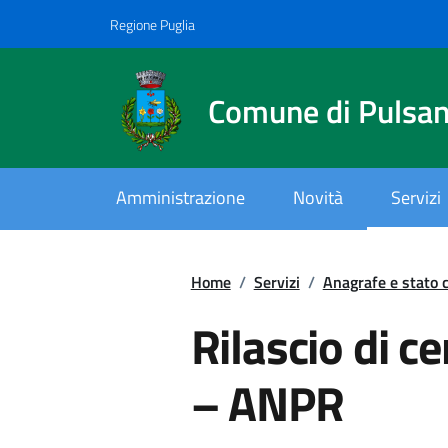
Vai ai contenuti
Vai al footer
Regione Puglia
Comune di Pulsa
Amministrazione
Novità
Servizi
Home
/
Servizi
/
Anagrafe e stato c
Rilascio di ce
.
– ANPR