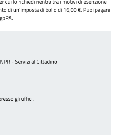
r cui lo richiedi rientra tra i motivi di esenzione
amento di un’imposta di bollo di 16,00 €. Puoi pagare
agoPA.
.
ANPR - Servizi al Cittadino
.
sso gli uffici.