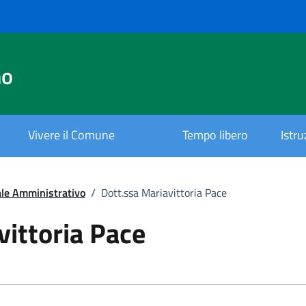
no
Vivere il Comune
Tempo libero
Istr
le Amministrativo
/
Dott.ssa Mariavittoria Pace
.
vittoria Pace