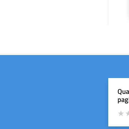
Qua
pag
Valut
Va