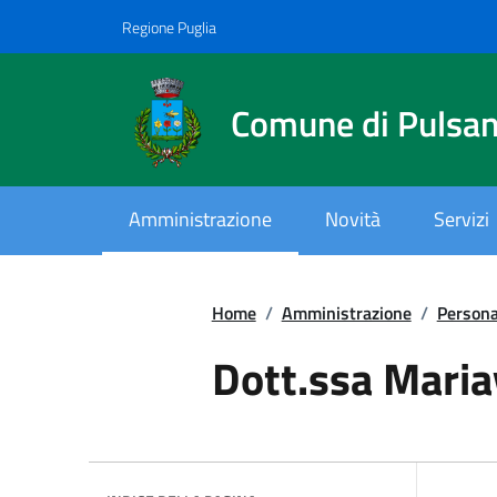
Vai ai contenuti
Vai al footer
Regione Puglia
Comune di Pulsa
Amministrazione
Novità
Servizi
Home
/
Amministrazione
/
Persona
Dott.ssa Maria
.