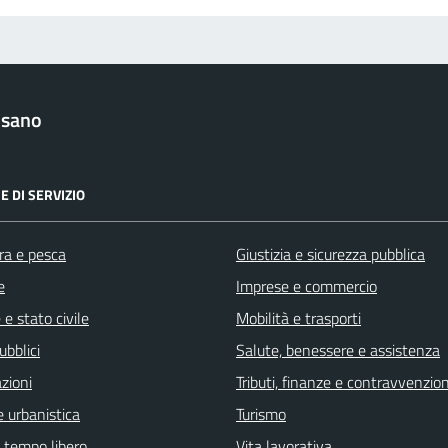
lsano
E DI SERVIZIO
ra e pesca
Giustizia e sicurezza pubblica
e
Imprese e commercio
e stato civile
Mobilità e trasporti
ubblici
Salute, benessere e assistenza
zioni
Tributi, finanze e contravvenzion
 urbanistica
Turismo
e tempo libero
Vita lavorativa