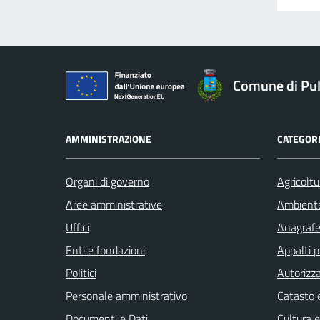
Comune di Pu
AMMINISTRAZIONE
CATEGORI
Organi di governo
Agricoltu
Aree amministrative
Ambient
Uffici
Anagrafe 
Enti e fondazioni
Appalti p
Politici
Autorizza
Personale amministrativo
Catasto e
Documenti e Dati
Cultura 