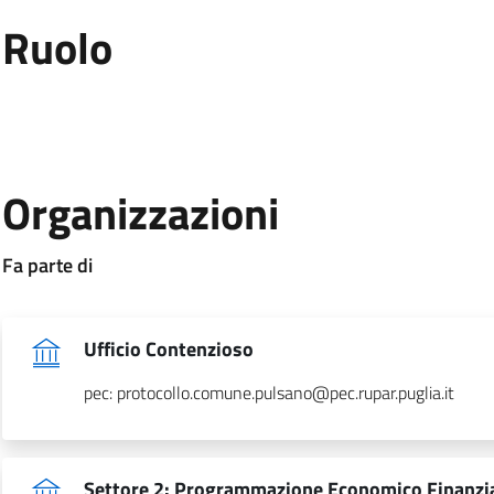
:
Ruolo
.
:
Organizzazioni
:
Fa parte di
.
Ufficio Contenzioso
pec: protocollo.comune.pulsano@pec.rupar.puglia.it
Settore 2: Programmazione Economico Finanziar