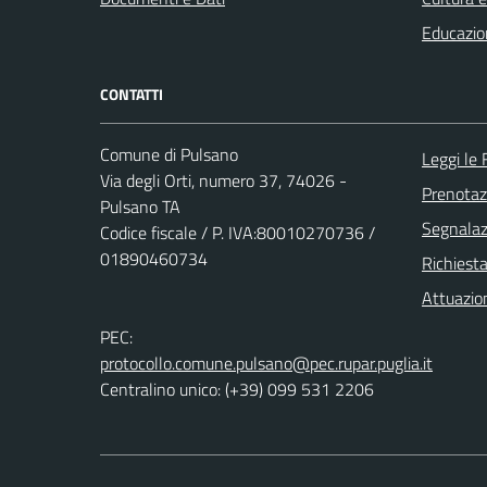
Educazio
CONTATTI
Comune di Pulsano
Leggi le
Via degli Orti, numero 37, 74026 -
Prenota
Pulsano TA
Segnalazi
Codice fiscale / P. IVA:80010270736 /
01890460734
Richiest
Attuazio
PEC:
protocollo.comune.pulsano@pec.rupar.puglia.it
Centralino unico: (+39) 099 531 2206