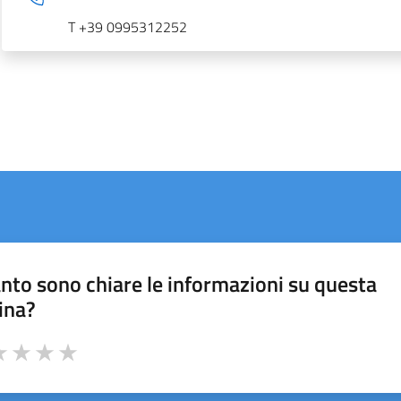
T +39 0995312252
nto sono chiare le informazioni su questa
ina?
a 1 stelle su 5
luta 2 stelle su 5
Valuta 3 stelle su 5
Valuta 4 stelle su 5
Valuta 5 stelle su 5