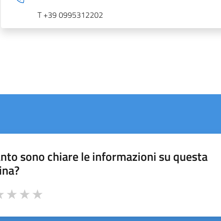
T +39 0995312202
nto sono chiare le informazioni su questa
ina?
a 1 stelle su 5
luta 2 stelle su 5
Valuta 3 stelle su 5
Valuta 4 stelle su 5
Valuta 5 stelle su 5