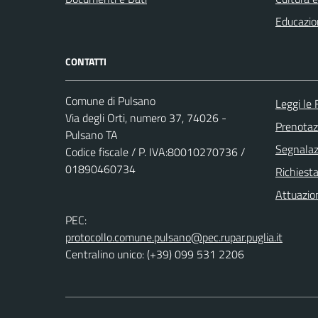
Educazio
CONTATTI
Comune di Pulsano
Leggi le
Via degli Orti, numero 37, 74026 -
Prenota
Pulsano TA
Segnalazi
Codice fiscale / P. IVA:80010270736 /
01890460734
Richiest
Attuazio
PEC:
protocollo.comune.pulsano@pec.rupar.puglia.it
Centralino unico: (+39) 099 531 2206