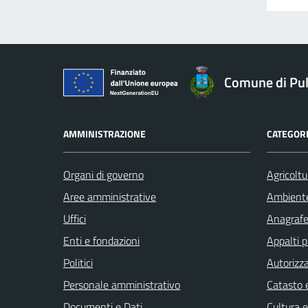
Comune di Pu
AMMINISTRAZIONE
CATEGORI
Organi di governo
Agricoltu
Aree amministrative
Ambient
Uffici
Anagrafe 
Enti e fondazioni
Appalti p
Politici
Autorizza
Personale amministrativo
Catasto e
Documenti e Dati
Cultura 