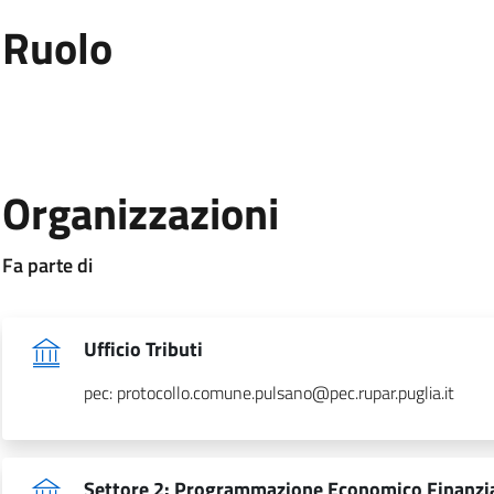
:
Ruolo
.
:
Organizzazioni
:
Fa parte di
.
Ufficio Tributi
pec: protocollo.comune.pulsano@pec.rupar.puglia.it
Settore 2: Programmazione Economico Finanziar