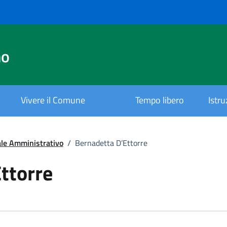
no
Vivere il Comune
Tempo libero
Istr
le Amministrativo
/
Bernadetta D’Ettorre
.
ttorre