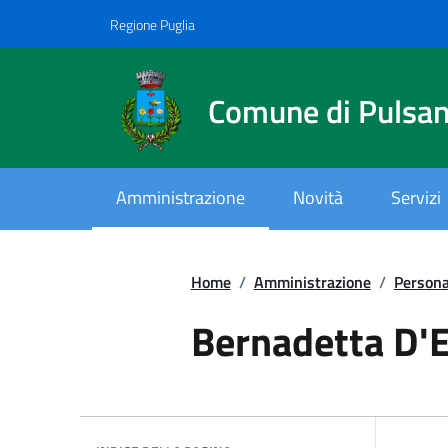
Vai ai contenuti
Vai al footer
Regione Puglia
Comune di Pulsa
Amministrazione
Novità
Servizi
Home
/
Amministrazione
/
Persona
Bernadetta D'E
.