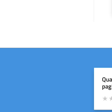
Qua
pag
Valut
Va