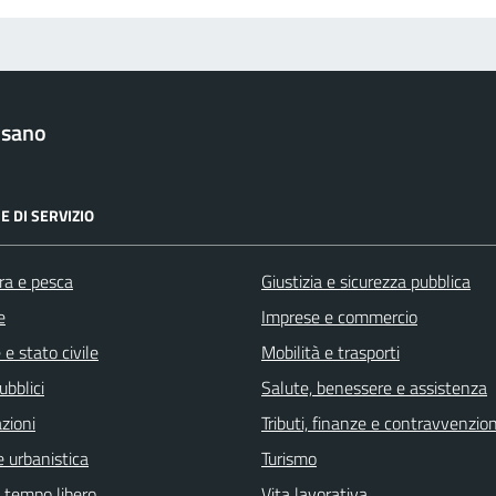
lsano
E DI SERVIZIO
ra e pesca
Giustizia e sicurezza pubblica
e
Imprese e commercio
e stato civile
Mobilità e trasporti
ubblici
Salute, benessere e assistenza
zioni
Tributi, finanze e contravvenzion
 urbanistica
Turismo
e tempo libero
Vita lavorativa