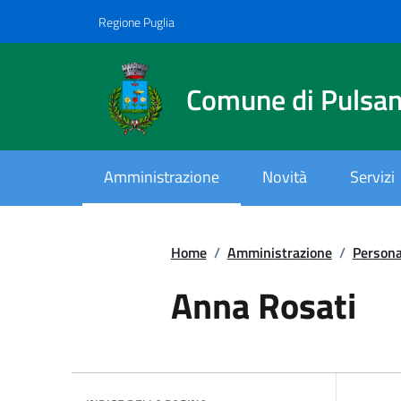
Vai ai contenuti
Vai al footer
Regione Puglia
Comune di Pulsa
Amministrazione
Novità
Servizi
Home
/
Amministrazione
/
Persona
.
Anna Rosati
.