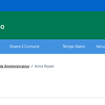
no
Vivere il Comune
Tempo libero
Istr
le Amministrativo
/
Anna Rosati