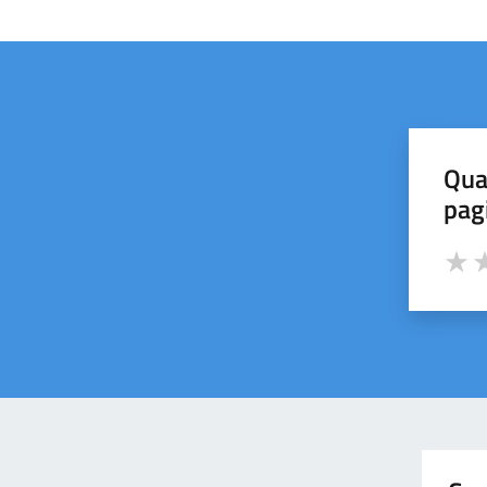
Qua
pag
Valut
Va