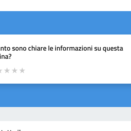
nto sono chiare le informazioni su questa
ina?
a 1 stelle su 5
luta 2 stelle su 5
Valuta 3 stelle su 5
Valuta 4 stelle su 5
Valuta 5 stelle su 5