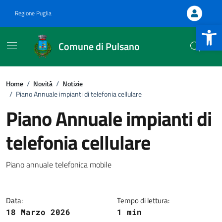
Vai ai contenuti
Vai al footer
Regione Puglia
Apri la b
Comune di Pulsano
Home
/
Novità
/
Notizie
/
Piano Annuale impianti di telefonia cellulare
Piano Annuale impianti di
:
telefonia cellulare
Piano annuale telefonica mobile
Data:
Tempo di lettura:
18 Marzo 2026
1 min