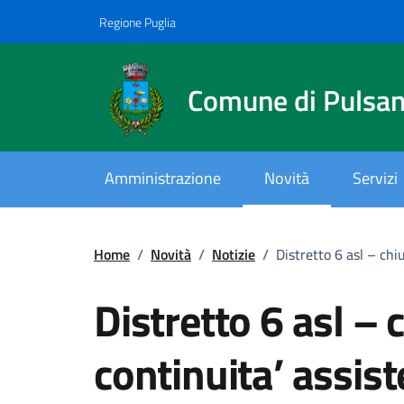
Vai ai contenuti
Vai al footer
Regione Puglia
Comune di Pulsa
Amministrazione
Novità
Servizi
Home
/
Novità
/
Notizie
/
Distretto 6 asl – chi
Distretto 6 asl – 
continuita’ assist