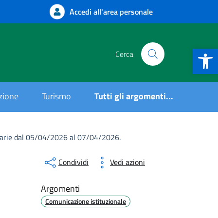
Accedi all'area personale
Apri la b
Cerca
uzione
Turismo
Tutti gli argomenti...
 orarie dal 05/04/2026 al 07/04/2026.
Condividi
Vedi azioni
Argomenti
Comunicazione istituzionale