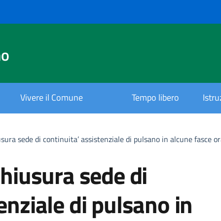
no
Vivere il Comune
Tempo libero
Istr
usura sede di continuita’ assistenziale di pulsano in alcune fasce
chiusura sede di
enziale di pulsano in