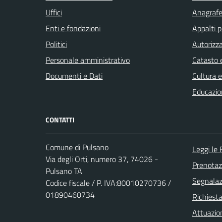
Uffici
Anagrafe 
Enti e fondazioni
Appalti p
Politici
Autorizza
Personale amministrativo
Catasto e
Documenti e Dati
Cultura 
Educazio
CONTATTI
Comune di Pulsano
Leggi le
Via degli Orti, numero 37, 74026 -
Prenota
Pulsano TA
Segnalazi
Codice fiscale / P. IVA:80010270736 /
01890460734
Richiest
Attuazio