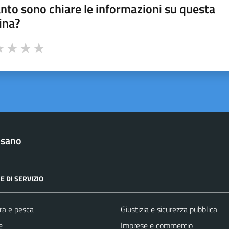
nto sono chiare le informazioni su questa
ina?
a 1 stelle su 5
luta 2 stelle su 5
Valuta 3 stelle su 5
Valuta 4 stelle su 5
Valuta 5 stelle su 5
lsano
E DI SERVIZIO
ra e pesca
Giustizia e sicurezza pubblica
e
Imprese e commercio