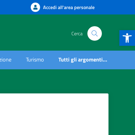
Accedi all'area personale
Apri la b
Cerca
uzione
Turismo
Tutti gli argomenti...