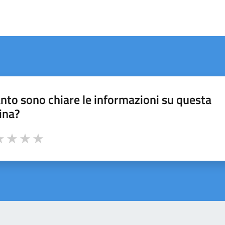
nto sono chiare le informazioni su questa
ina?
a 1 stelle su 5
luta 2 stelle su 5
Valuta 3 stelle su 5
Valuta 4 stelle su 5
Valuta 5 stelle su 5