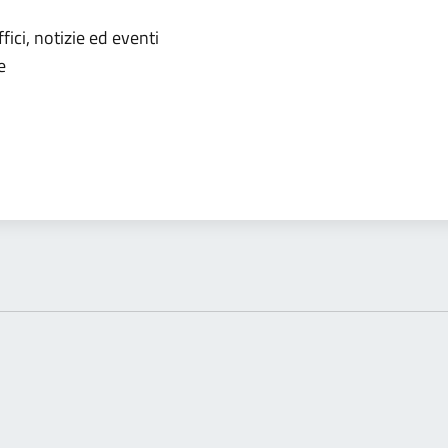
'argomento
ici, notizie ed eventi
e