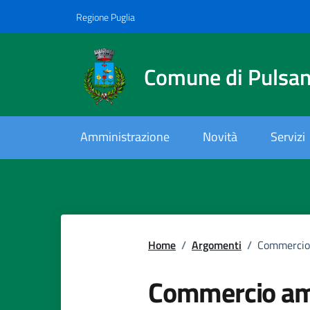
Vai ai contenuti
Vai al footer
Regione Puglia
Comune di Pulsa
Amministrazione
Novità
Servizi
Home
/
Argomenti
/
Commercio
Commercio am