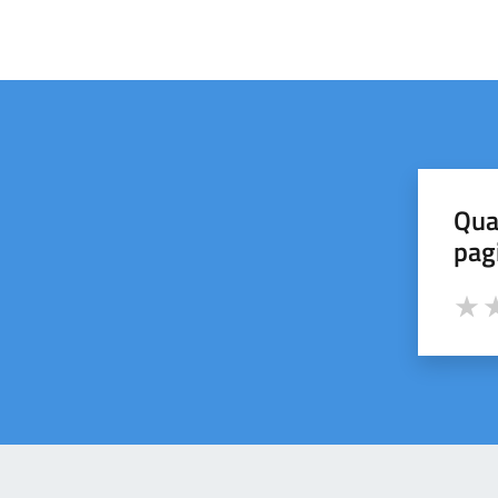
Qua
pag
Valut
Va