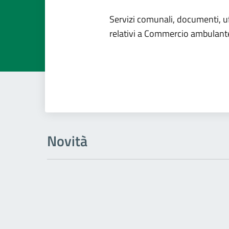
Dettagli dell
Servizi comunali, documenti, uff
relativi a Commercio ambulant
Novità